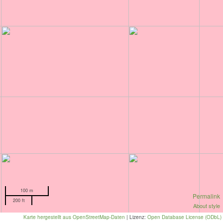
100 m
Permalink
200 ft
About style
Karte hergestellt aus OpenStreetMap-Daten
| Lizenz:
Open Database License (ODbL)